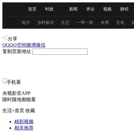
首页
时政
新闻
评论
视频
财经
人民领袖习近平
直播
海外频道
片库
iPanda
栏目大全
联播+
English
中国领导人
节目单
Монгол
听音
央视快评
微视频
习
地方
乡村振兴
生态
一带一路
央博
文化
产业+
分享
总台春晚
网络春晚
共产党员网
秧纪录
QQ
QQ空间
微博
微信
复制页面地址
新闻
国内
国际
评论
经济
军事
人民领袖习近平
联播+
热解读
天天学习
手机看
央视影音APP
视频
小央视频
小央直播
直播中国
熊猫
随时随地都能看
现场
前线
比划
快看
蓝海中国
新兵
生活+首页
收藏
体育
直播
竞猜
2026年世界杯
2026年
精彩视频
相关推荐
VIP会员
CCTV奥林匹克频道
生活体育大会