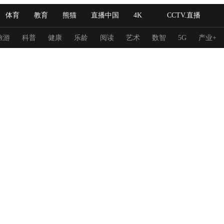
体育
教育
熊猫
直播中国
4K
CCTV.直播
式妙语
主持人
下载央视影音
热解读
天天学习
旅游
科普
健康
乐龄
阅读
艺术
数智
5G
产业+
纪录片网
国家大剧院
大型活动
科技
法治
文娱
人物
公益
图片
习式妙语
央视快评
央视网评
光华锐评
锋面
频道
VR/AR
4K专区
全景新闻
请入列
人生第一次
人生第二次
冬奥会
CBA
NBA
中超
国足
国际足球
网球
综
体育江湖
文化体育
冰雪道路
足球道路