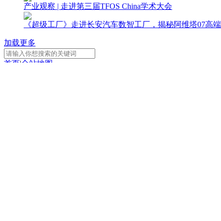
产业观察 | 走进第三届TFOS China学术大会
《超级工厂》走进长安汽车数智工厂，揭秘阿维塔07高端
加载更多
首页
|
全站地图
京ICP备10003349号-1
中央广播电视总台
央视网
版权所有
CCTV-1
CCTV-2
CCTV-3
综 合
财 经
综 艺