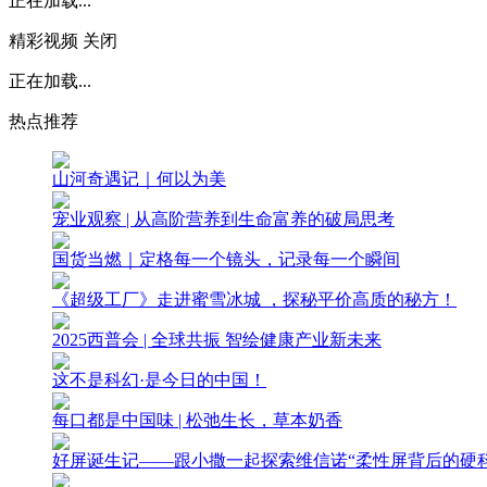
正在加载...
精彩视频
关闭
正在加载...
热点推荐
山河奇遇记｜何以为美
宠业观察 | 从高阶营养到生命富养的破局思考
国货当燃｜定格每一个镜头，记录每一个瞬间
《超级工厂》走进蜜雪冰城 ，探秘平价高质的秘方！
2025西普会 | 全球共振 智绘健康产业新未来
这不是科幻·是今日的中国！
每口都是中国味 | 松弛生长，草本奶香
好屏诞生记——跟小撒一起探索维信诺“柔性屏背后的硬科