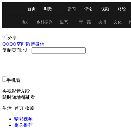
首页
时政
新闻
评论
视频
财经
人民领袖习近平
直播
海外频道
片库
iPanda
栏目大全
联播+
English
中国领导人
节目单
Монгол
听音
央视快评
微视频
习
地方
乡村振兴
生态
一带一路
央博
文化
产业+
分享
总台春晚
网络春晚
共产党员网
秧纪录
QQ
QQ空间
微博
微信
复制页面地址
新闻
国内
国际
评论
经济
军事
人民领袖习近平
联播+
热解读
天天学习
手机看
央视影音APP
视频
小央视频
小央直播
直播中国
熊猫
随时随地都能看
现场
前线
比划
快看
蓝海中国
新兵
生活+首页
收藏
体育
直播
竞猜
2026年世界杯
2026年
精彩视频
相关推荐
VIP会员
CCTV奥林匹克频道
生活体育大会