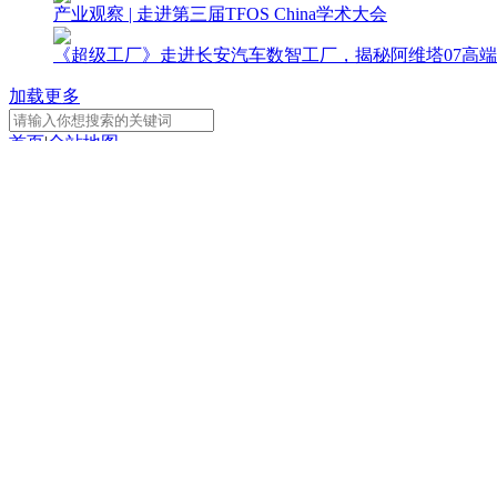
产业观察 | 走进第三届TFOS China学术大会
《超级工厂》走进长安汽车数智工厂，揭秘阿维塔07高端
加载更多
首页
|
全站地图
京ICP备10003349号-1
中央广播电视总台
央视网
版权所有
CCTV-1
CCTV-2
CCTV-3
综 合
财 经
综 艺