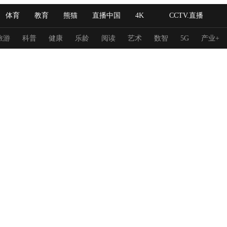
体育
教育
熊猫
直播中国
4K
CCTV.直播
式妙语
主持人
下载央视影音
热解读
天天学习
旅游
科普
健康
乐龄
阅读
艺术
数智
5G
产业+
纪录片网
国家大剧院
大型活动
科技
法治
文娱
人物
公益
图片
习式妙语
央视快评
央视网评
光华锐评
锋面
频道
VR/AR
4K专区
全景新闻
请入列
人生第一次
人生第二次
冬奥会
CBA
NBA
中超
国足
国际足球
网球
综
体育江湖
文化体育
冰雪道路
足球道路