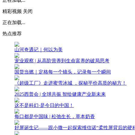
正在加载...
精彩视频
关闭
正在加载...
热点推荐
山河奇遇记｜何以为美
宠业观察 | 从高阶营养到生命富养的破局思考
国货当燃｜定格每一个镜头，记录每一个瞬间
《超级工厂》走进蜜雪冰城 ，探秘平价高质的秘方！
2025西普会 | 全球共振 智绘健康产业新未来
这不是科幻·是今日的中国！
每口都是中国味 | 松弛生长，草本奶香
好屏诞生记——跟小撒一起探索维信诺“柔性屏背后的硬科