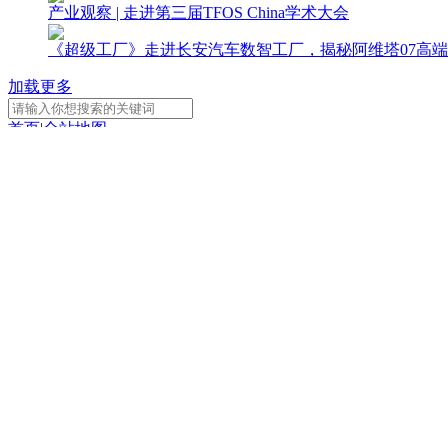
产业观察 | 走进第三届TFOS China学术大会
《超级工厂》走进长安汽车数智工厂，揭秘阿维塔07高端
加载更多
首页
|
全站地图
京ICP备10003349号-1
中央广播电视总台
央视网
版权所有
CCTV-1
CCTV-2
CCTV-3
综 合
财 经
综 艺