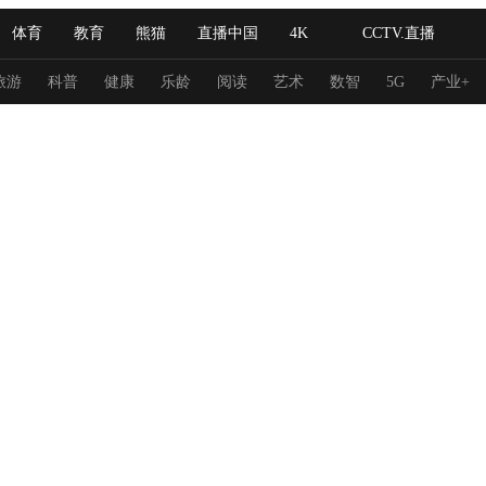
体育
教育
熊猫
直播中国
4K
CCTV.直播
式妙语
主持人
下载央视影音
热解读
天天学习
旅游
科普
健康
乐龄
阅读
艺术
数智
5G
产业+
纪录片网
国家大剧院
大型活动
科技
法治
文娱
人物
公益
图片
习式妙语
央视快评
央视网评
光华锐评
锋面
频道
VR/AR
4K专区
全景新闻
请入列
人生第一次
人生第二次
冬奥会
CBA
NBA
中超
国足
国际足球
网球
综
体育江湖
文化体育
冰雪道路
足球道路