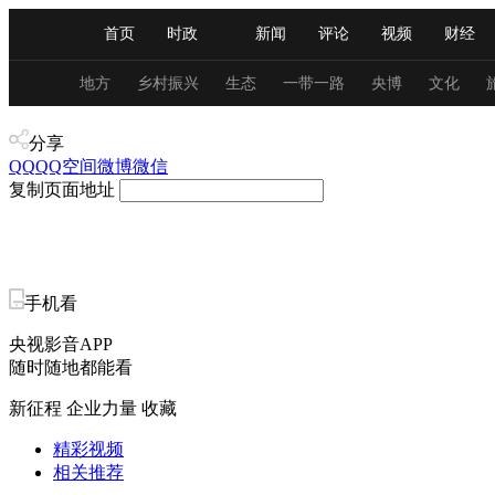
首页
时政
新闻
评论
视频
财经
人民领袖习近平
直播
海外频道
片库
iPanda
栏目大全
联播+
English
中国领导人
节目单
Монгол
听音
央视快评
微视频
习
地方
乡村振兴
生态
一带一路
央博
文化
产业+
分享
总台春晚
网络春晚
共产党员网
秧纪录
QQ
QQ空间
微博
微信
复制页面地址
新闻
国内
国际
评论
经济
军事
人民领袖习近平
联播+
热解读
天天学习
手机看
央视影音APP
视频
小央视频
小央直播
直播中国
熊猫
随时随地都能看
现场
前线
比划
快看
蓝海中国
新兵
新征程 企业力量
收藏
体育
直播
竞猜
2026年世界杯
2026年
精彩视频
相关推荐
VIP会员
CCTV奥林匹克频道
生活体育大会