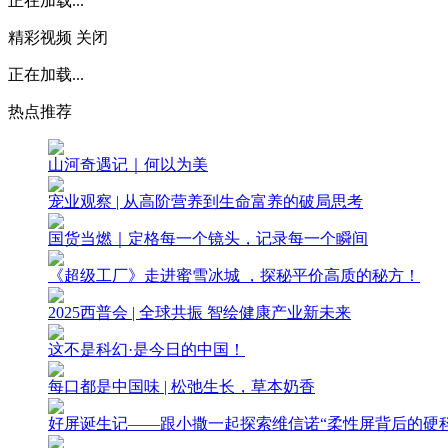
正在加载...
精彩视频
关闭
正在加载...
热点推荐
山河奇遇记｜何以为美
宠业观察 | 从高阶营养到生命富养的破局思考
国货当燃｜定格每一个镜头，记录每一个瞬间
《超级工厂》走进蜜雪冰城 ，探秘平价高质的秘方！
2025西普会 | 全球共振 智绘健康产业新未来
这不是科幻·是今日的中国！
每口都是中国味 | 松弛生长，草本奶香
好屏诞生记——跟小撒一起探索维信诺“柔性屏背后的硬科