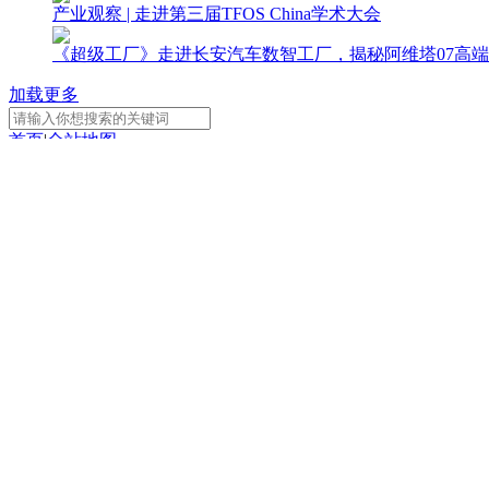
产业观察 | 走进第三届TFOS China学术大会
《超级工厂》走进长安汽车数智工厂，揭秘阿维塔07高端
加载更多
首页
|
全站地图
京ICP备10003349号-1
中央广播电视总台
央视网
版权所有
CCTV-1
CCTV-2
CCTV-3
综 合
财 经
综 艺