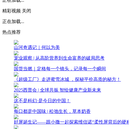
正在加载...
精彩视频
关闭
正在加载...
热点推荐
山河奇遇记｜何以为美
宠业观察 | 从高阶营养到生命富养的破局思考
国货当燃｜定格每一个镜头，记录每一个瞬间
《超级工厂》走进蜜雪冰城 ，探秘平价高质的秘方！
2025西普会 | 全球共振 智绘健康产业新未来
这不是科幻·是今日的中国！
每口都是中国味 | 松弛生长，草本奶香
好屏诞生记——跟小撒一起探索维信诺“柔性屏背后的硬科