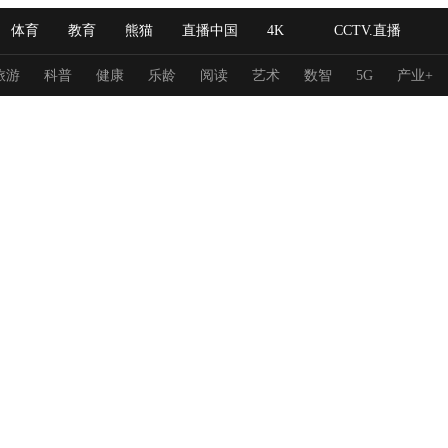
体育
教育
熊猫
直播中国
4K
CCTV.直播
式妙语
主持人
下载央视影音
热解读
天天学习
旅游
科普
健康
乐龄
阅读
艺术
数智
5G
产业+
纪录片网
国家大剧院
大型活动
科技
法治
文娱
人物
公益
图片
习式妙语
央视快评
央视网评
光华锐评
锋面
频道
VR/AR
4K专区
全景新闻
请入列
人生第一次
人生第二次
冬奥会
CBA
NBA
中超
国足
国际足球
网球
综
体育江湖
文化体育
冰雪道路
足球道路