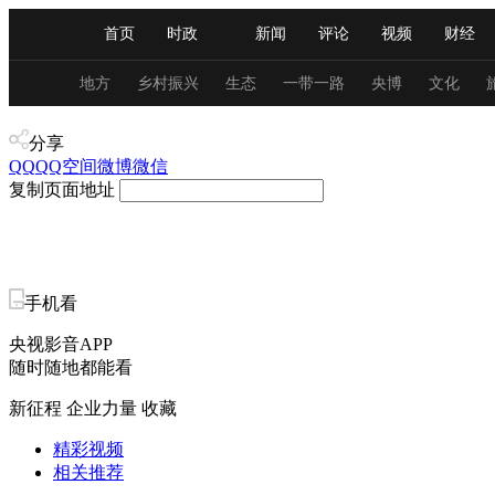
首页
时政
新闻
评论
视频
财经
人民领袖习近平
直播
海外频道
片库
iPanda
栏目大全
联播+
English
中国领导人
节目单
Монгол
听音
央视快评
微视频
习
地方
乡村振兴
生态
一带一路
央博
文化
产业+
分享
总台春晚
网络春晚
共产党员网
秧纪录
QQ
QQ空间
微博
微信
复制页面地址
新闻
国内
国际
评论
经济
军事
人民领袖习近平
联播+
热解读
天天学习
手机看
央视影音APP
视频
小央视频
小央直播
直播中国
熊猫
随时随地都能看
现场
前线
比划
快看
蓝海中国
新兵
新征程 企业力量
收藏
体育
直播
竞猜
2026年世界杯
2026年
精彩视频
相关推荐
VIP会员
CCTV奥林匹克频道
生活体育大会