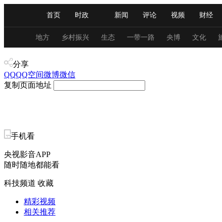
首页
时政
新闻
评论
视频
财经
人民领袖习近平
直播
海外频道
片库
iPanda
栏目大全
联播+
English
中国领导人
节目单
Монгол
听音
央视快评
微视频
习
地方
乡村振兴
生态
一带一路
央博
文化
产业+
分享
总台春晚
网络春晚
共产党员网
秧纪录
QQ
QQ空间
微博
微信
复制页面地址
新闻
国内
国际
评论
经济
军事
人民领袖习近平
联播+
热解读
天天学习
手机看
央视影音APP
视频
小央视频
小央直播
直播中国
熊猫
随时随地都能看
现场
前线
比划
快看
蓝海中国
新兵
科技频道
收藏
体育
直播
竞猜
2026年世界杯
2026年
精彩视频
相关推荐
VIP会员
CCTV奥林匹克频道
生活体育大会