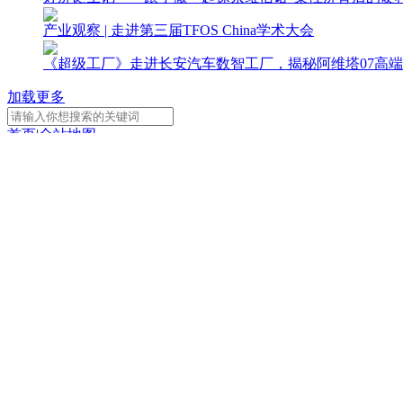
产业观察 | 走进第三届TFOS China学术大会
《超级工厂》走进长安汽车数智工厂，揭秘阿维塔07高端
加载更多
首页
|
全站地图
京ICP备10003349号-1
中央广播电视总台
央视网
版权所有
CCTV-1
CCTV-2
CCTV-3
综 合
财 经
综 艺