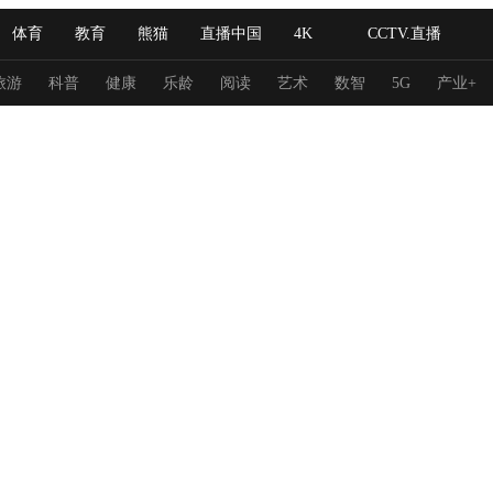
体育
教育
熊猫
直播中国
4K
CCTV.直播
式妙语
主持人
下载央视影音
热解读
天天学习
旅游
科普
健康
乐龄
阅读
艺术
数智
5G
产业+
纪录片网
国家大剧院
大型活动
科技
法治
文娱
人物
公益
图片
习式妙语
央视快评
央视网评
光华锐评
锋面
频道
VR/AR
4K专区
全景新闻
请入列
人生第一次
人生第二次
冬奥会
CBA
NBA
中超
国足
国际足球
网球
综
体育江湖
文化体育
冰雪道路
足球道路