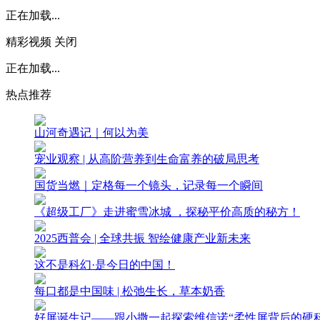
正在加载...
精彩视频
关闭
正在加载...
热点推荐
山河奇遇记｜何以为美
宠业观察 | 从高阶营养到生命富养的破局思考
国货当燃｜定格每一个镜头，记录每一个瞬间
《超级工厂》走进蜜雪冰城 ，探秘平价高质的秘方！
2025西普会 | 全球共振 智绘健康产业新未来
这不是科幻·是今日的中国！
每口都是中国味 | 松弛生长，草本奶香
好屏诞生记——跟小撒一起探索维信诺“柔性屏背后的硬科