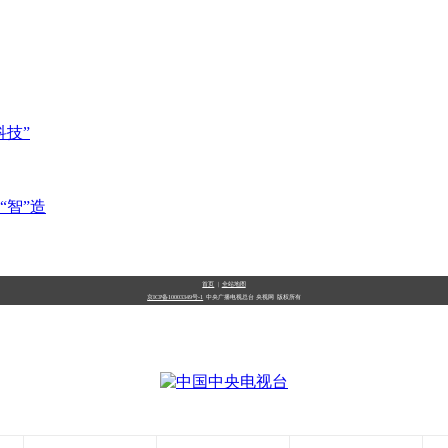
技”
“智”造
首页
|
全站地图
京ICP备10003349号-1
中央广播电视总台
央视网
版权所有