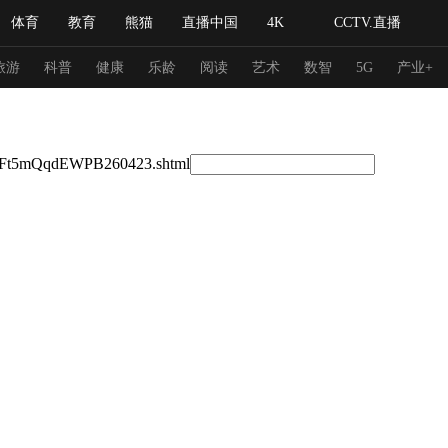
体育
教育
熊猫
直播中国
4K
CCTV.直播
式妙语
主持人
下载央视影音
热解读
天天学习
旅游
科普
健康
乐龄
阅读
艺术
数智
5G
产业+
纪录片网
国家大剧院
大型活动
fahFt5mQqdEWPB260423.shtml
科技
法治
文娱
人物
公益
图片
习式妙语
央视快评
央视网评
光华锐评
锋面
频道
VR/AR
4K专区
全景新闻
请入列
人生第一次
人生第二次
冬奥会
CBA
NBA
中超
国足
国际足球
网球
综
体育江湖
文化体育
冰雪道路
足球道路