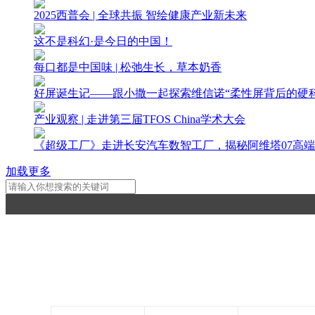
2025西普会 | 全球共振 智绘健康产业新未来
这不是科幻·是今日的中国！
每口都是中国味 | 松弛生长，草本奶香
好屏诞生记——跟小撒一起探索维信诺“柔性屏背后的硬科
产业观察 | 走进第三届TFOS China学术大会
《超级工厂》走进长安汽车数智工厂，揭秘阿维塔07高端
加载更多