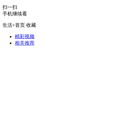
扫一扫
财经
教育
乡村振兴
生态环境
一带一路
手机继续看
大国智造
大国展会
大国保险
云顶对话
生活+首页
收藏
精彩视频
相关推荐
CCTV.节目官网
直播
节目单
栏目
片库