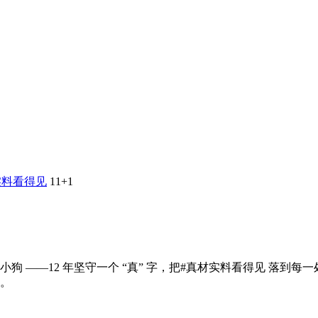
实料看得见
11
+1
 ——12 年坚守一个 “真” 字，把#真材实料看得见 落到每一
。