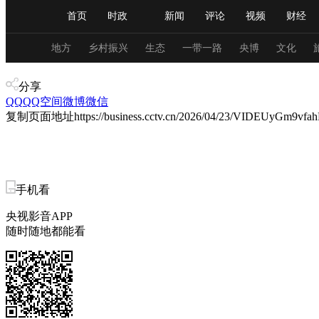
首页
时政
新闻
评论
视频
财经
人民领袖习近平
直播
海外频道
片库
iPanda
栏目大全
联播+
English
中国领导人
节目单
Монгол
听音
央视快评
微视频
习
地方
乡村振兴
生态
一带一路
央博
文化
产业+
分享
QQ
QQ空间
微博
总台春晚
微信
网络春晚
共产党员网
秧纪录
复制页面地址
https://business.cctv.cn/2026/04/23/VIDEUyGm9v
新闻
国内
国际
评论
经济
军事
人民领袖习近平
联播+
热解读
天天学习
手机看
央视影音APP
视频
小央视频
小央直播
直播中国
熊猫
随时随地都能看
现场
前线
比划
快看
蓝海中国
新兵
体育
直播
竞猜
2026年世界杯
2026年
VIP会员
CCTV奥林匹克频道
生活体育大会