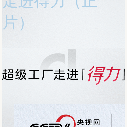
走进得力（正
片）