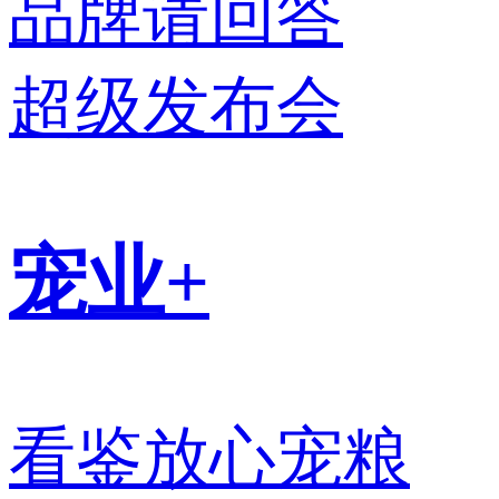
品牌请回答
超级发布会
宠业+
看鉴放心宠粮