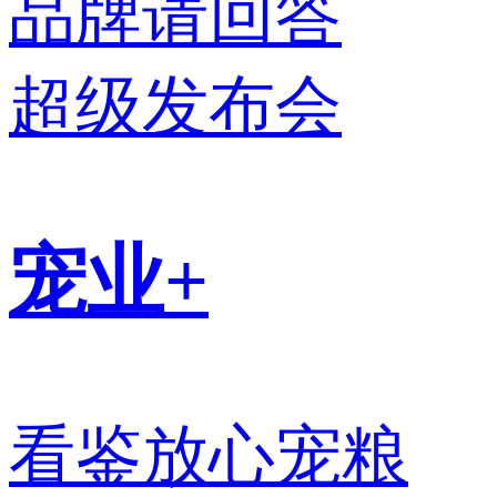
品牌请回答
超级发布会
宠业+
看鉴放心宠粮