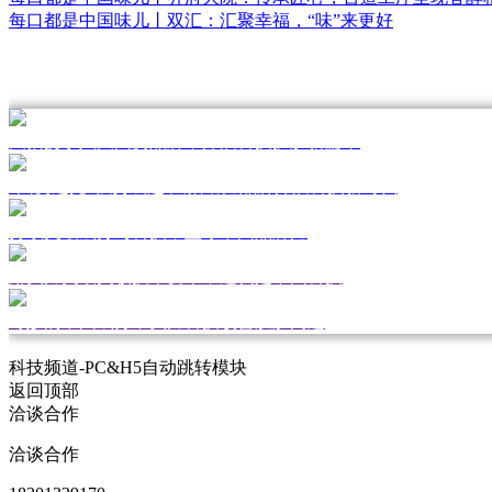
每口都是中国味儿丨双汇：汇聚幸福，“味”来更好
天猫携手八大国货品牌，开启科技护肤新篇章
“国货之光”强势崛起 天猫助力品牌开启科技新时代
持续突破成分与科技，坚守中国品牌力
用实力突破美妆技术变革，这就是中国科技
奇妙的中国成分，实力科技改善肌肤问题
科技频道-PC&H5自动跳转模块
返回顶部
洽谈合作
洽谈合作