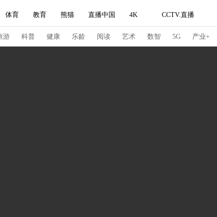
体育
教育
熊猫
直播中国
4K
CCTV.直播
式妙语
主持人
下载央视影音
热解读
天天学习
旅游
科普
健康
乐龄
阅读
艺术
数智
5G
产业+
纪录片网
国家大剧院
大型活动
科技
法治
文娱
人物
公益
图片
习式妙语
央视快评
央视网评
光华锐评
锋面
频道
VR/AR
4K专区
全景新闻
请入列
人生第一次
人生第二次
冬奥会
CBA
NBA
中超
国足
国际足球
网球
综
体育江湖
文化体育
冰雪道路
足球道路