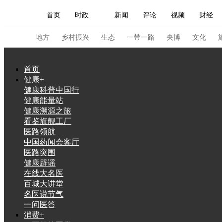
首页
时政
新闻
评论
视频
财经
人民领袖习近平
直播
海外频道
片库
iPanda
栏目大全
联播+
English
中国领导人
节目单
Монгол
听音
央视快评
微视频
习
地方
乡村振兴
生态
一带一路
央博
文化
首页
总台春晚
网络春晚
共产党员网
秧纪录
健康+
健康科普中国行
健康能量站
健康溯源之旅
新闻
国内
国际
评论
经济
军事
看鉴旗舰工厂
人民领袖习近平
联播+
热解读
天天学习
医路领航
中国药闻会客厅
医路突围
视频
小央视频
小央直播
直播中国
熊猫
健康辟谣
现场
前线
比划
快看
蓝海中国
新兵
在线大名医
百城大讲堂
名医说节气
体育
直播
竞猜
2026年世界杯
2026年
一问医答
VIP会员
CCTV奥林匹克频道
生活体育大会
消费+