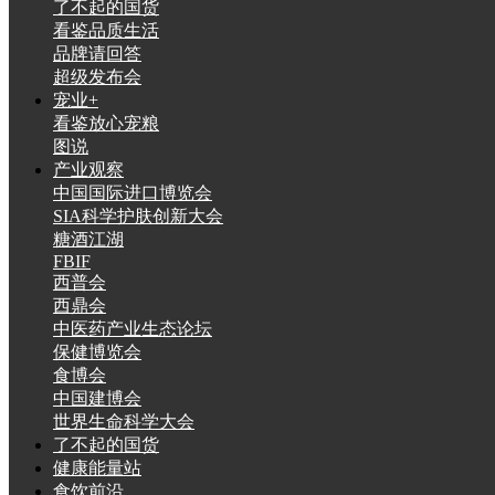
了不起的国货
看鉴品质生活
财经
教育
乡村振兴
生态环境
一带一路
品牌请回答
大国智造
大国展会
大国保险
云顶对话
超级发布会
宠业+
看鉴放心宠粮
图说
产业观察
中国国际进口博览会
SIA科学护肤创新大会
CCTV.节目官网
直播
节目单
栏目
片库
糖酒江湖
FBIF
西普会
西鼎会
中医药产业生态论坛
保健博览会
食博会
中国建博会
世界生命科学大会
了不起的国货
健康能量站
食饮前沿