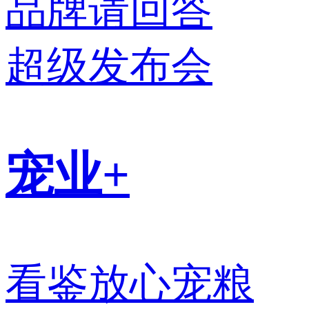
品牌请回答
超级发布会
宠业+
看鉴放心宠粮