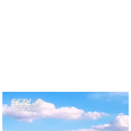
《走遍中国》
20260216 万马
骉春——天马跃
天山