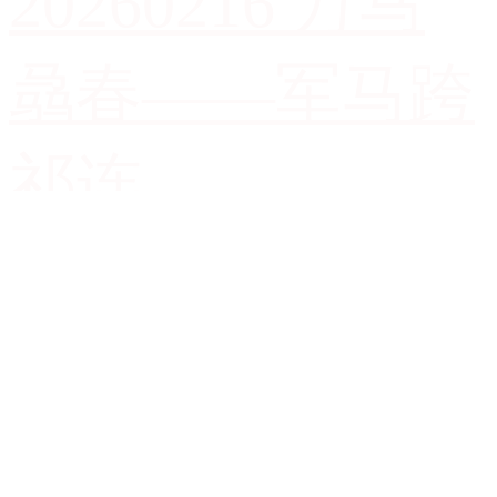
20260216 万马
骉春——军马跨
祁连