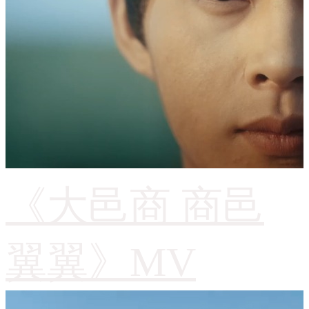
《大邑商 商邑
翼翼》MV