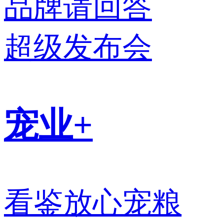
品牌请回答
超级发布会
宠业+
看鉴放心宠粮