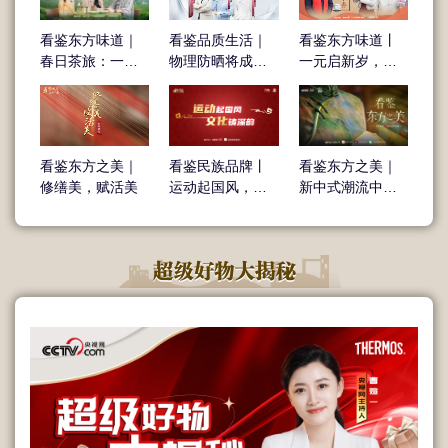
看鉴东方味道｜
看鉴品质生活｜
看鉴东方味道丨
春日茶旅：一杯
物理防晒将成为
一元启新岁，京
春茶，装下整个
防晒新趋势
韵鉴茶香
春天
看鉴民族品牌丨
看鉴东方之美｜
看鉴东方之美｜
运动起国风，文
新中式潮流中品
修缮美，赋活美
化铸深韵
文化自信