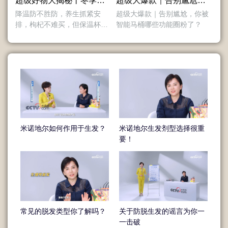
超级好物大揭秘丨冬季保温杯如何挑选
超级大爆款｜告别尴尬，你被智能马桶哪些功能圈粉了？
降温防不胜防，养生抓紧安
超级大爆款｜告别尴尬，你被
排，枸杞不难买，但保温杯你
智能马桶哪些功能圈粉了？
真的会选吗？在《超级好物大
揭秘》“带你get保温杯选款秘
籍”主题科普短片中，主持人曹
煊一与北京化工大学材料科学
与工程学院教授熊金平和清华
大学博士、副教授袁嫕，一同
揭秘了保温杯的选择技巧，从
实用+高效的角度，帮助用户理
性智慧消费，轻松找到身边的
米诺地尔如何作用于生发？
米诺地尔生发剂型选择很重
满分好物。
要！
常见的脱发类型你了解吗？
关于防脱生发的谣言为你一
一击破