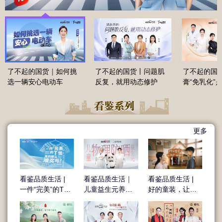
了不起的国货｜如何挑
了不起的国货丨问题肌
了不起的国
选一辆安心电动车
反复，就用动态修护
膏“免乳化”
新概念？
更多
看鉴品质生活 |
看鉴品质生活｜
看鉴品质生活 |
一件“完美”的T
儿童益生元养肤
好的童装，让孩
恤，真的那么难
物理防晒
子做自己
买吗？